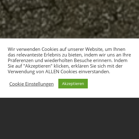
Wir verwenden Cookies auf unserer Website, um Ihnen
das relevanteste Erlebnis zu bieten, indem wir uns an Ihre
Präferenzen und wiederholten Besuche erinnern. Indem
Sie auf "Akzeptieren" klicken, erklären Sie sich mit der
Verwendung von ALLEN Cookies einverstanden.
Cookie Einstellungen
Akzeptieren
KARTEN